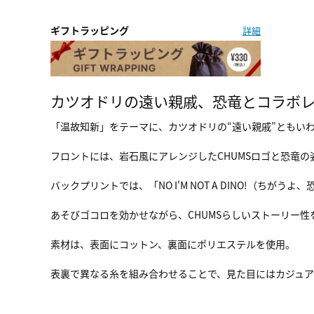
ギフトラッピング
詳細
カツオドリの遠い親戚、恐竜とコラボレ
「温故知新」をテーマに、カツオドリの“遠い親戚”ともい
フロントには、岩石風にアレンジしたCHUMSロゴと恐竜の姿をデザ
バックプリントでは、「NO I'M NOT A DINO!（
あそびゴコロを効かせながら、CHUMSらしいストーリー性
素材は、表面にコットン、裏面にポリエステルを使用。
表裏で異なる糸を組み合わせることで、見た目にはカジュ