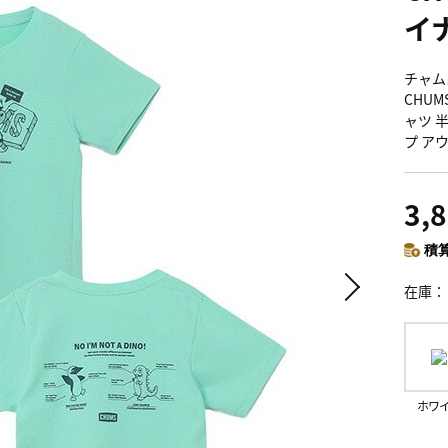
イ
チャム
CHUMS
ャツ 
プ ア
3,
積算
在庫
ホワ