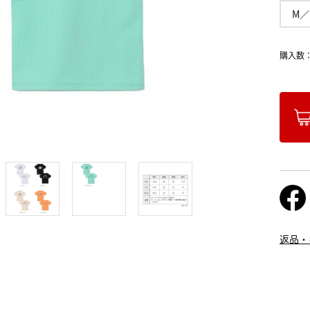
M／
購入数
返品・