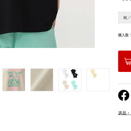
M／
購入数
返品・