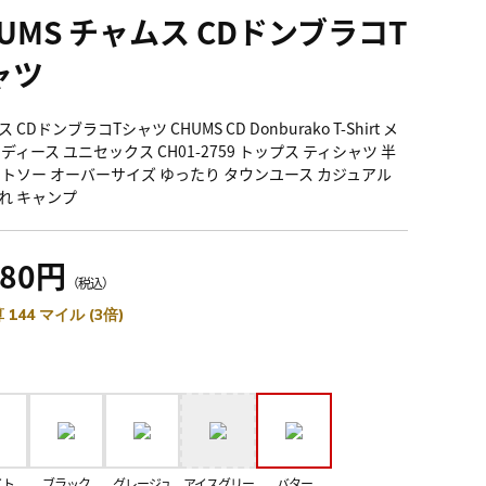
HUMS チャムス CDドンブラコT
ャツ
 CDドンブラコTシャツ CHUMS CD Donburako T-Shirt メ
ディース ユニセックス CH01-2759 トップス ティシャツ 半
ットソー オーバーサイズ ゆったり タウンユース カジュアル
れ キャンプ
280円
（税込）
 144 マイル (3倍)
イト
ブラック
グレージュ
アイスグリー
バター