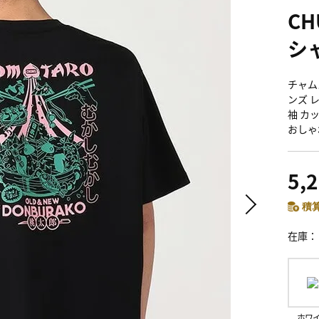
C
シ
チャムス
ンズ レ
袖 カ
おしゃ
5,
積算
在庫
ホワ