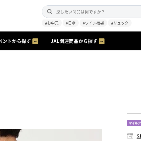
#お中元
#日傘
#ワイン福袋
#リュック
ベントから探す
JAL関連商品から探す
S