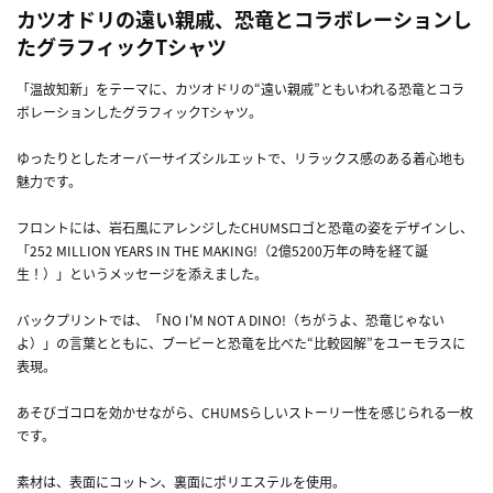
カツオドリの遠い親戚、恐竜とコラボレーションし
たグラフィックTシャツ
「温故知新」をテーマに、カツオドリの“遠い親戚”ともいわれる恐竜とコラ
ボレーションしたグラフィックTシャツ。
ゆったりとしたオーバーサイズシルエットで、リラックス感のある着心地も
魅力です。
フロントには、岩石風にアレンジしたCHUMSロゴと恐竜の姿をデザインし、
「252 MILLION YEARS IN THE MAKING!（2億5200万年の時を経て誕
生！）」というメッセージを添えました。
バックプリントでは、「NO I'M NOT A DINO!（ちがうよ、恐竜じゃない
よ）」の言葉とともに、ブービーと恐竜を比べた“比較図解”をユーモラスに
表現。
あそびゴコロを効かせながら、CHUMSらしいストーリー性を感じられる一枚
です。
素材は、表面にコットン、裏面にポリエステルを使用。