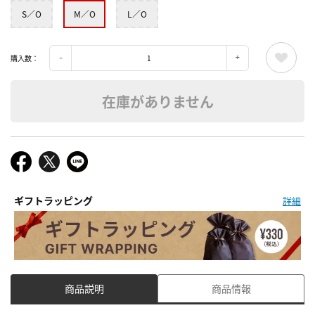
S／O
M／O
L／O
購入数：
在庫がありません
ギフトラッピング
詳細
商品説明
商品情報