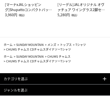
[マーナxJALショッピン
[リーデル]JALオリジナル オヴ
グ]Shupattoコンパクトバッグ
ァチュア ワイングラス2脚セッ
Drop JAL客室乗務員（LC）ス
3,960円
ト（レッドワイン）
5,280円
（税込）
（税込）
カーフ柄
ホーム
>
SUNDAY MOUNTAIN
>
メンズ
>
トップス
>
Tシャツ
>
CHUMS チャムス CDチャムスダイナソーTシャツ
ホーム
>
SUNDAY MOUNTAIN
>
CHUMS チャムス
>
CHUMS チャムス CDチャムスダイナソーTシャツ
カテゴリを選ぶ
ジャンルを選ぶ