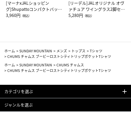
[マーナxJALショッピン
[リーデル]JALオリジナル オヴ
グ]Shupattoコンパクトバッグ
ァチュア ワイングラス2脚セッ
Drop JAL客室乗務員（LC）ス
3,960円
ト（レッドワイン）
5,280円
（税込）
（税込）
カーフ柄
ホーム
>
SUNDAY MOUNTAIN
>
メンズ
>
トップス
>
Tシャツ
>
CHUMS チャムス ブービーロストシティトリップポケットTシャツ
ホーム
>
SUNDAY MOUNTAIN
>
CHUMS チャムス
>
CHUMS チャムス ブービーロストシティトリップポケットTシャツ
カテゴリを選ぶ
ジャンルを選ぶ