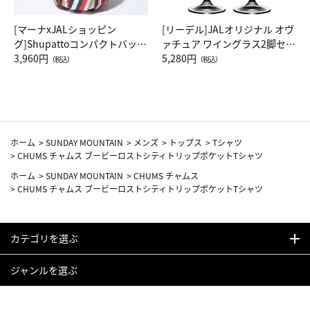
[マーナxJALショッピン
[リーデル]JALオリジナル オヴ
グ]Shupattoコンパクトバッグ
ァチュア ワイングラス2脚セッ
Drop JAL客室乗務員（LC）ス
3,960円
ト（レッドワイン）
5,280円
（税込）
（税込）
カーフ柄
ホーム
>
SUNDAY MOUNTAIN
>
メンズ
>
トップス
>
Tシャツ
>
CHUMS チャムス ブービーロストシティトリップポケットTシャツ
ホーム
>
SUNDAY MOUNTAIN
>
CHUMS チャムス
>
CHUMS チャムス ブービーロストシティトリップポケットTシャツ
カテゴリを選ぶ
ジャンルを選ぶ