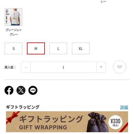
レー
グレージュ×
グレー
S
M
L
XL
購入数：
ギフトラッピング
詳細