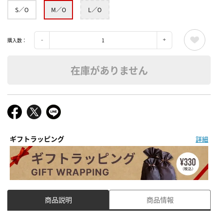
S／O
M／O
L／O
購入数：
在庫がありません
ギフトラッピング
詳細
商品説明
商品情報