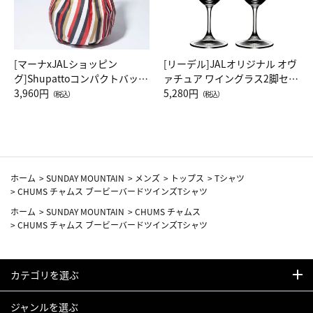
[マーナxJALショッピン
[リーデル]JALオリジナル オヴ
グ]Shupattoコンパクトバッグ
ァチュア ワイングラス2脚セッ
Drop JAL客室乗務員（LC）ス
3,960円
ト（レッドワイン）
5,280円
（税込）
（税込）
カーフ柄
ホーム
>
SUNDAY MOUNTAIN
>
メンズ
>
トップス
>
Tシャツ
>
CHUMS チャムス ブービーバードツインズTシャツ
ホーム
>
SUNDAY MOUNTAIN
>
CHUMS チャムス
>
CHUMS チャムス ブービーバードツインズTシャツ
カテゴリを選ぶ
ジャンルを選ぶ