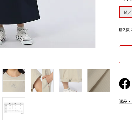
M／
購入数
返品・