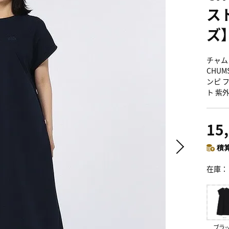
ス
ズ
チャム
CHUMS
ンピ 
ト 紫
15
積算
在庫
ブラ