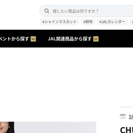
#シャインマスカット
#財布
#JALカレンダー
ベントから探す
JAL関連商品から探す
S
C