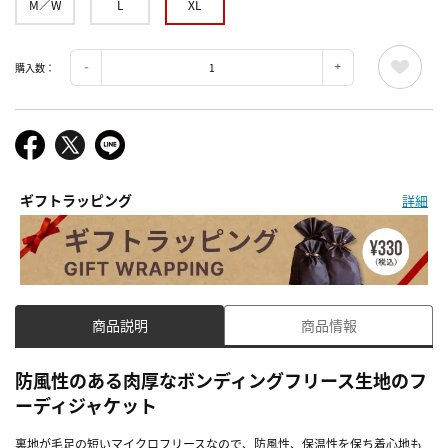
M／W
L
XL
購入数：
ギフトラッピング
詳細
商品説明
商品情報
防風性のある肉厚なボンディングフリース生地のフ
ーディジャケット
裏地が毛足の短いマイクロフリースなので、防風性、保温性を保ち着心地も