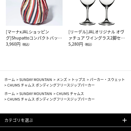
[マーナxJALショッピン
[リーデル]JALオリジナル オヴ
グ]Shupattoコンパクトバッグ
ァチュア ワイングラス2脚セッ
Drop JAL客室乗務員（LC）ス
3,960円
ト（レッドワイン）
5,280円
（税込）
（税込）
カーフ柄
ホーム
>
SUNDAY MOUNTAIN
>
メンズ
>
トップス
>
パーカー・スウェット
>
CHUMS チャムス ボンディングフリースジップパーカー
ホーム
>
SUNDAY MOUNTAIN
>
CHUMS チャムス
>
CHUMS チャムス ボンディングフリースジップパーカー
カテゴリを選ぶ