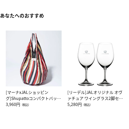
あなたへのおすすめ
[マーナxJALショッピン
[リーデル]JALオリジナル オヴ
グ]Shupattoコンパクトバッグ
ァチュア ワイングラス2脚セッ
Drop JAL客室乗務員（LC）ス
3,960円
ト（レッドワイン）
5,280円
（税込）
（税込）
カーフ柄