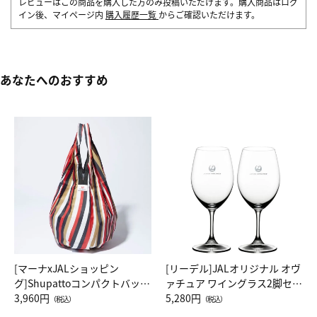
レビューはこの商品を購入した方のみ投稿いただけます。購入商品はログ
イン後、マイページ内
購入履歴一覧
からご確認いただけます。
あなたへのおすすめ
[マーナxJALショッピン
[リーデル]JALオリジナル オヴ
グ]Shupattoコンパクトバッグ
ァチュア ワイングラス2脚セッ
Drop JAL客室乗務員（LC）ス
3,960円
ト（レッドワイン）
5,280円
（税込）
（税込）
カーフ柄