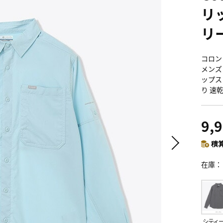
リ
リ
コロン
メンズ Co
ップス
り 速
9,
積算
在庫
シティ