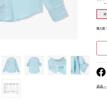
ー
M
購入数
返品・