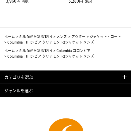
Drop JAL客室乗務員（LC）ス
3,960円
ト（レッドワイン）
5,280円
（税込）
（税込）
カーフ柄
ホーム
>
SUNDAY MOUNTAIN
>
メンズ
>
アウター
>
ジャケット・コート
>
Columbia コロンビア クリアモント2ジャケット メンズ
ホーム
>
SUNDAY MOUNTAIN
>
Columbia コロンビア
>
Columbia コロンビア クリアモント2ジャケット メンズ
カテゴリを選ぶ
ジャンルを選ぶ