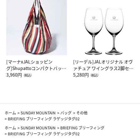
[マーナxJALショッピン
[リーデル]JALオリジナル オヴ
グ]Shupattoコンパクトバッグ
ァチュア ワイングラス2脚セッ
Drop JAL客室乗務員（LC）ス
3,960円
ト（レッドワイン）
5,280円
（税込）
（税込）
カーフ柄
ホーム
>
SUNDAY MOUNTAIN
>
バッグ
>
その他
>
BRIEFING ブリーフィング ラゲッジタグ02
ホーム
>
SUNDAY MOUNTAIN
>
BRIEFING ブリーフィング
>
BRIEFING ブリーフィング ラゲッジタグ02