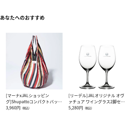
あなたへのおすすめ
[マーナxJALショッピン
[リーデル]JALオリジナル オヴ
グ]Shupattoコンパクトバッグ
ァチュア ワイングラス2脚セッ
Drop JAL客室乗務員（LC）ス
3,960円
ト（レッドワイン）
5,280円
（税込）
（税込）
カーフ柄