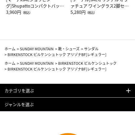
グ]Shupattoコンパクトバッグ
ァチュア ワイングラス2脚セッ
Drop JAL客室乗務員（LC）ス
3,960円
ト（レッドワイン）
5,280円
（税込）
（税込）
カーフ柄
ホーム
>
SUNDAY MOUNTAIN
>
靴・シューズ
>
サンダル
>
BIRKENSTOCK ビルケンシュトック アリゾナBF[レギュラー]
ホーム
>
SUNDAY MOUNTAIN
>
BIRKENSTOCK ビルケンシュトック
>
BIRKENSTOCK ビルケンシュトック アリゾナBF[レギュラー]
カテゴリを選ぶ
ジャンルを選ぶ