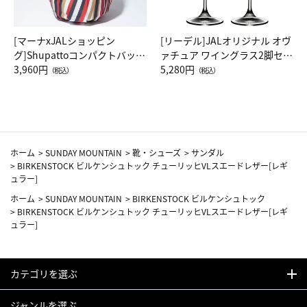
[マーナxJALショッピン
[リーデル]JALオリジナル オヴ
グ]Shupattoコンパクトバッグ
ァチュア ワイングラス2脚セッ
Drop JAL客室乗務員（LC）ス
3,960円
ト（レッドワイン）
5,280円
（税込）
（税込）
カーフ柄
ホーム
>
SUNDAY MOUNTAIN
>
靴・シューズ
>
サンダル
>
BIRKENSTOCK ビルケンシュトック チューリッヒVLスエードレザー[レギ
ュラー]
ホーム
>
SUNDAY MOUNTAIN
>
BIRKENSTOCK ビルケンシュトック
>
BIRKENSTOCK ビルケンシュトック チューリッヒVLスエードレザー[レギ
ュラー]
カテゴリを選ぶ
ジャンルを選ぶ