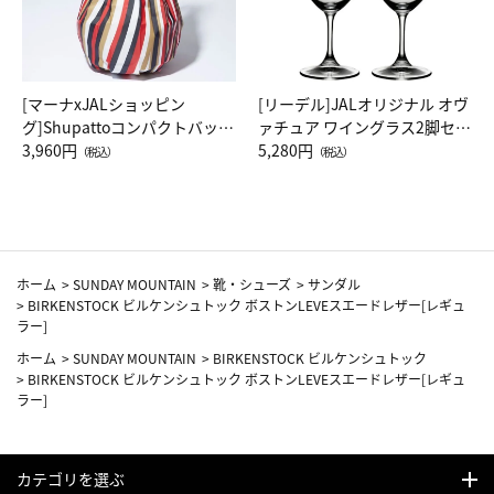
[マーナxJALショッピン
[リーデル]JALオリジナル オヴ
グ]Shupattoコンパクトバッグ
ァチュア ワイングラス2脚セッ
Drop JAL客室乗務員（LC）ス
3,960円
ト（レッドワイン）
5,280円
（税込）
（税込）
カーフ柄
ホーム
>
SUNDAY MOUNTAIN
>
靴・シューズ
>
サンダル
>
BIRKENSTOCK ビルケンシュトック ボストンLEVEスエードレザー[レギュ
ラー]
ホーム
>
SUNDAY MOUNTAIN
>
BIRKENSTOCK ビルケンシュトック
>
BIRKENSTOCK ビルケンシュトック ボストンLEVEスエードレザー[レギュ
ラー]
カテゴリを選ぶ