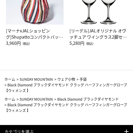
[マーナxJALショッピン
[リーデル]JALオリジナル オヴ
グ]Shupattoコンパクトバッグ
ァチュア ワイングラス2脚セッ
Drop JAL客室乗務員（LC）ス
3,960円
ト（レッドワイン）
5,280円
（税込）
（税込）
カーフ柄
ホーム
>
SUNDAY MOUNTAIN
>
ウェア小物
>
手袋
>
Black Diamond ブラックダイヤモンド クラッグ ハーフフィンガーグローブ
【ウィメンズ 】
ホーム
>
SUNDAY MOUNTAIN
>
Black Diamond ブラックダイヤモンド
>
Black Diamond ブラックダイヤモンド クラッグ ハーフフィンガーグローブ
【ウィメンズ 】
カテゴリを選ぶ