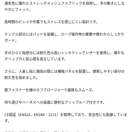
通気性に優れたストレッチメッシュファブリックを採用し、手の動きにしな
やかにフィット。
長時間のビレイや作業でもストレスを感じにくい設計です。
ナックル部分にはパッドを装備し、ロープ操作時の衝撃や擦れからしっかり
ガード。
手のひらと指部分には耐久性の高いシンセティックレザーを使用し、確かな
グリップ力と安心感を両立しています。
さらに、人差し指と親指の間には補強パネルを配置し、摩耗しやすい部分の
耐久性を高めました。
面ファスナー仕様のカフクロージャーで着脱もスムーズ。
持ち運びやハーネスへの装着に便利なクリップループ付きです。
CE認証（EN420、EN388：2131）を取得しており、安全性にも配慮していま
す。