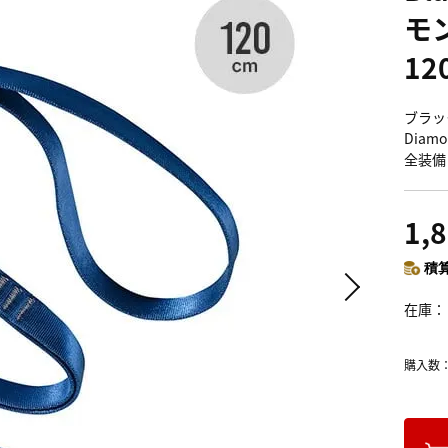
モ
12
ブラック
Diamo
全装備
1,
積算
在庫
購入数