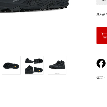
購入数
返品・