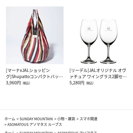
[マーナxJALショッピン
[リーデル]JALオリジナル オヴ
グ]Shupattoコンパクトバッグ
ァチュア ワイングラス2脚セッ
Drop JAL客室乗務員（LC）ス
3,960円
ト（レッドワイン）
5,280円
（税込）
（税込）
カーフ柄
ホーム
>
SUNDAY MOUNTAIN
>
小物・雑貨
>
スマホ関連
>
ASOMATOUS アソマタス ループス
ホーム
>
SUNDAY MOUNTAIN
>
ASOMATOUS アソマタス