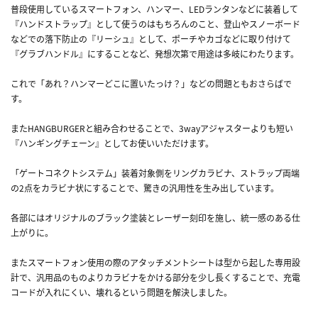
普段使用しているスマートフォン、ハンマー、LEDランタンなどに装着して
『ハンドストラップ』として使うのはもちろんのこと、登山やスノーボード
などでの落下防止の『リーシュ』として、ポーチやカゴなどに取り付けて
『グラブハンドル』にすることなど、発想次第で用途は多岐にわたります。
これで「あれ？ハンマーどこに置いたっけ？」などの問題ともおさらばで
す。
またHANGBURGERと組み合わせることで、3wayアジャスターよりも短い
『ハンギングチェーン』としてお使いいただけます。
「ゲートコネクトシステム」装着対象側をリングカラビナ、ストラップ両端
の2点をカラビナ状にすることで、驚きの汎用性を生み出しています。
各部にはオリジナルのブラック塗装とレーザー刻印を施し、統一感のある仕
上がりに。
またスマートフォン使用の際のアタッチメントシートは型から起した専用設
計で、汎用品のものよりカラビナをかける部分を少し長くすることで、充電
コードが入れにくい、壊れるという問題を解決しました。