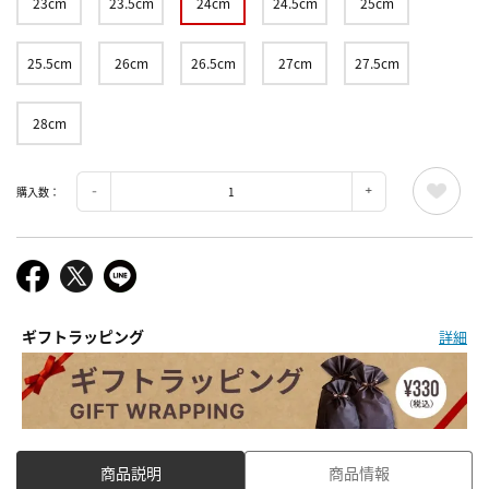
23cm
23.5cm
24cm
24.5cm
25cm
25.5cm
26cm
26.5cm
27cm
27.5cm
28cm
購入数：
ギフトラッピング
詳細
商品説明
商品情報