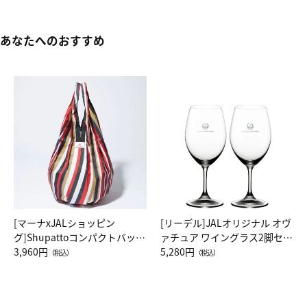
あなたへのおすすめ
[マーナxJALショッピン
[リーデル]JALオリジナル オヴ
グ]Shupattoコンパクトバッグ
ァチュア ワイングラス2脚セッ
Drop JAL客室乗務員（LC）ス
3,960円
ト（レッドワイン）
5,280円
（税込）
（税込）
カーフ柄