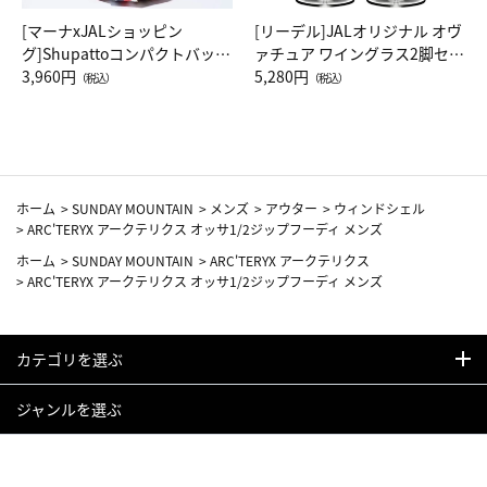
[マーナxJALショッピン
[リーデル]JALオリジナル オヴ
グ]Shupattoコンパクトバッグ
ァチュア ワイングラス2脚セッ
Drop JAL客室乗務員（LC）ス
3,960円
ト（レッドワイン）
5,280円
（税込）
（税込）
カーフ柄
ホーム
>
SUNDAY MOUNTAIN
>
メンズ
>
アウター
>
ウィンドシェル
>
ARC'TERYX アークテリクス オッサ1/2ジップフーディ メンズ
ホーム
>
SUNDAY MOUNTAIN
>
ARC'TERYX アークテリクス
>
ARC'TERYX アークテリクス オッサ1/2ジップフーディ メンズ
カテゴリを選ぶ
ジャンルを選ぶ