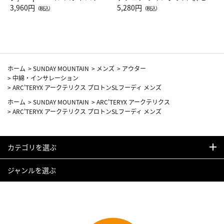
Drop JAL客室乗務員（LC）ス
3,960円
ト（レッドワイン）
5,280円
（税込）
（税込）
カーフ柄
ホーム
>
SUNDAY MOUNTAIN
>
メンズ
>
アウター
>
中綿・インサレーション
>
ARC'TERYX アークテリクス プロトンSLフーディ メンズ
ホーム
>
SUNDAY MOUNTAIN
>
ARC'TERYX アークテリクス
>
ARC'TERYX アークテリクス プロトンSLフーディ メンズ
カテゴリを選ぶ
ジャンルを選ぶ