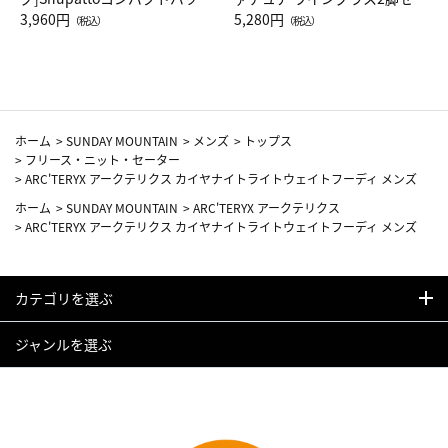
Drop JAL客室乗務員（LC）ス
3,960円
ト（レッドワイン）
5,280円
（税込）
（税込）
カーフ柄
ホーム
>
SUNDAY MOUNTAIN
>
メンズ
>
トップス
>
フリース・ニット・セーター
>
ARC'TERYX アークテリクス カイヤナイトライトウェイトフーディ メンズ
ホーム
>
SUNDAY MOUNTAIN
>
ARC'TERYX アークテリクス
>
ARC'TERYX アークテリクス カイヤナイトライトウェイトフーディ メンズ
カテゴリを選ぶ
ジャンルを選ぶ