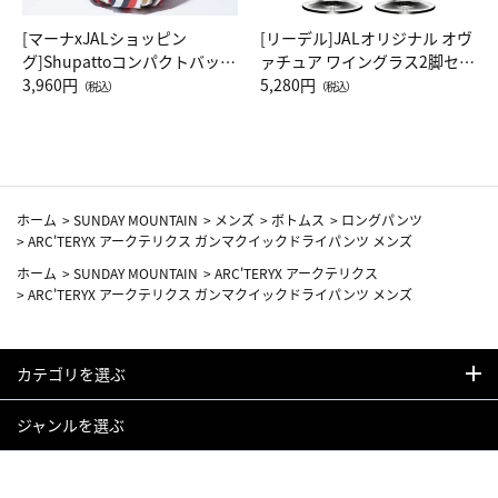
[マーナxJALショッピン
[リーデル]JALオリジナル オヴ
グ]Shupattoコンパクトバッグ
ァチュア ワイングラス2脚セッ
Drop JAL客室乗務員（LC）ス
3,960円
ト（レッドワイン）
5,280円
（税込）
（税込）
カーフ柄
ホーム
>
SUNDAY MOUNTAIN
>
メンズ
>
ボトムス
>
ロングパンツ
>
ARC'TERYX アークテリクス ガンマクイックドライパンツ メンズ
ホーム
>
SUNDAY MOUNTAIN
>
ARC'TERYX アークテリクス
>
ARC'TERYX アークテリクス ガンマクイックドライパンツ メンズ
カテゴリを選ぶ
ジャンルを選ぶ