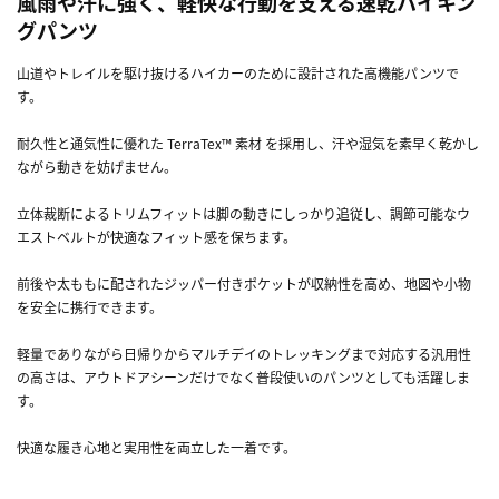
風雨や汗に強く、軽快な行動を支える速乾ハイキン
グパンツ
山道やトレイルを駆け抜けるハイカーのために設計された高機能パンツで
す。
耐久性と通気性に優れた TerraTex™ 素材 を採用し、汗や湿気を素早く乾かし
ながら動きを妨げません。
立体裁断によるトリムフィットは脚の動きにしっかり追従し、調節可能なウ
エストベルトが快適なフィット感を保ちます。
前後や太ももに配されたジッパー付きポケットが収納性を高め、地図や小物
を安全に携行できます。
軽量でありながら日帰りからマルチデイのトレッキングまで対応する汎用性
の高さは、アウトドアシーンだけでなく普段使いのパンツとしても活躍しま
す。
快適な履き心地と実用性を両立した一着です。