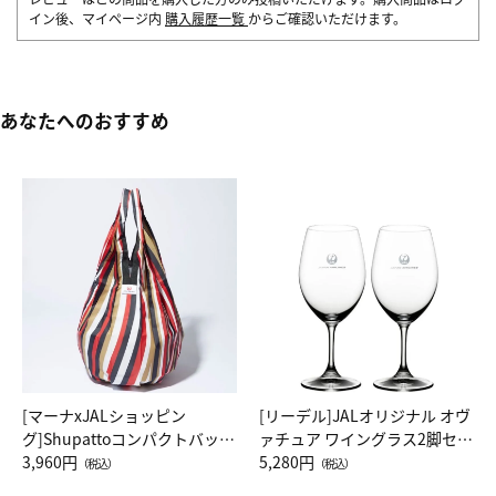
イン後、マイページ内
購入履歴一覧
からご確認いただけます。
あなたへのおすすめ
[マーナxJALショッピン
[リーデル]JALオリジナル オヴ
グ]Shupattoコンパクトバッグ
ァチュア ワイングラス2脚セッ
Drop JAL客室乗務員（LC）ス
3,960円
ト（レッドワイン）
5,280円
（税込）
（税込）
カーフ柄