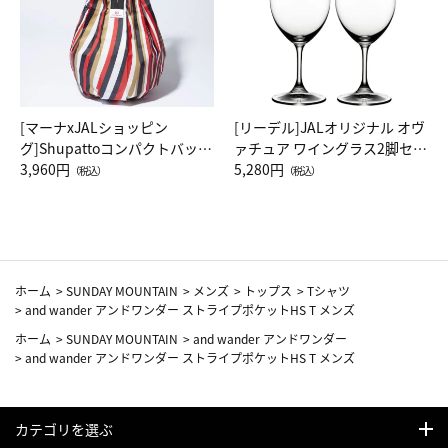
[マーナxJALショッピン
[リーデル]JALオリジナル オヴ
グ]Shupattoコンパクトバッグ
ァチュア ワイングラス2脚セッ
Drop JAL客室乗務員（LC）ス
3,960円
ト（レッドワイン）
5,280円
（税込）
（税込）
カーフ柄
ホーム
>
SUNDAY MOUNTAIN
>
メンズ
>
トップス
>
Tシャツ
>
and wander アンドワンダー ストライプポケットHS T メンズ
ホーム
>
SUNDAY MOUNTAIN
>
and wander アンドワンダー
>
and wander アンドワンダー ストライプポケットHS T メンズ
カテゴリを選ぶ