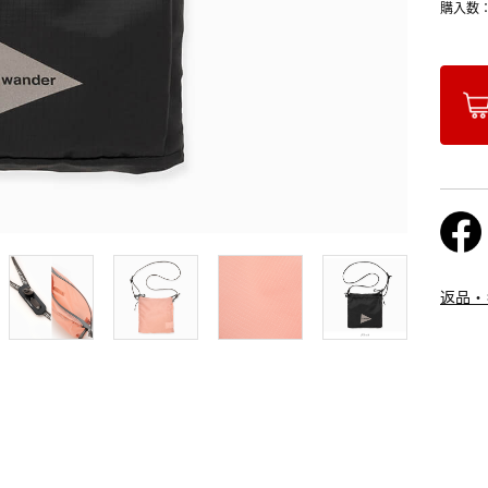
購入数
返品・