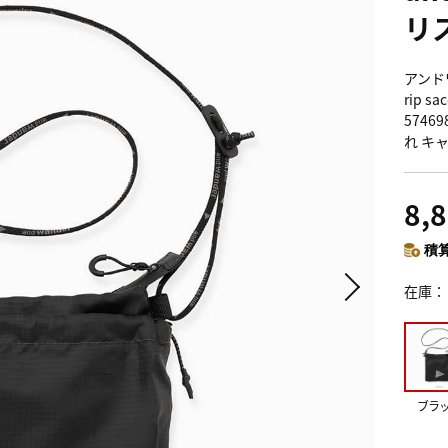
リ
アンドワ
rip 
5746
れ キ
8,
積算
在庫
ブラ