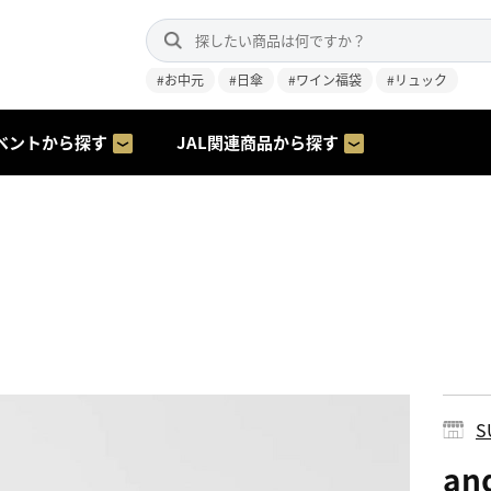
#お中元
#日傘
#ワイン福袋
#リュック
ベントから探す
JAL関連商品から探す
S
an