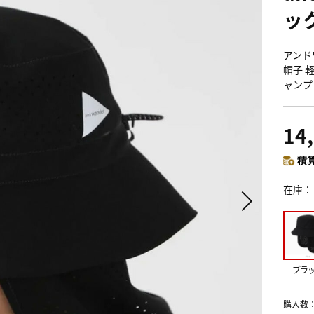
ッ
アンドワ
帽子 軽
ャンプ
14
積算
在庫
ブラ
購入数