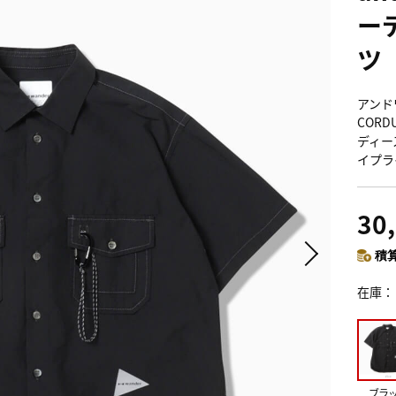
ー
ツ
アンド
CORD
ディース
イプラ
30
積算
在庫
ブラ