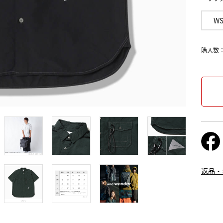
W
購入数
返品・