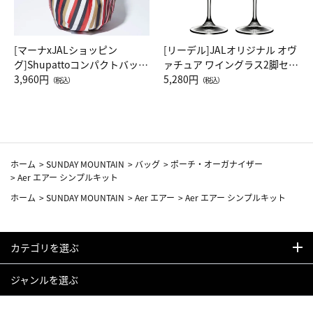
[マーナxJALショッピン
[リーデル]JALオリジナル オヴ
グ]Shupattoコンパクトバッグ
ァチュア ワイングラス2脚セッ
Drop JAL客室乗務員（LC）ス
3,960円
ト（レッドワイン）
5,280円
（税込）
（税込）
カーフ柄
ホーム
>
SUNDAY MOUNTAIN
>
バッグ
>
ポーチ・オーガナイザー
>
Aer エアー シンプルキット
ホーム
>
SUNDAY MOUNTAIN
>
Aer エアー
>
Aer エアー シンプルキット
カテゴリを選ぶ
ジャンルを選ぶ