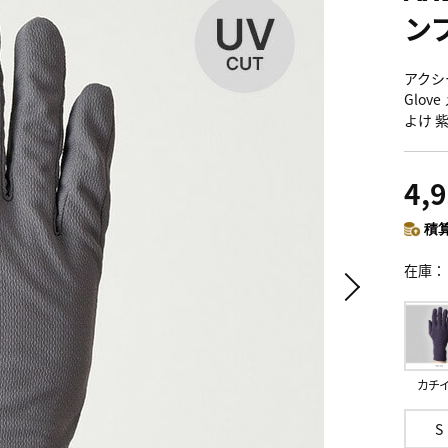
ン
アクシー
Glov
よけ 
4,
積算
在庫
カチ
S