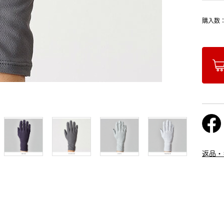
購入数
返品・