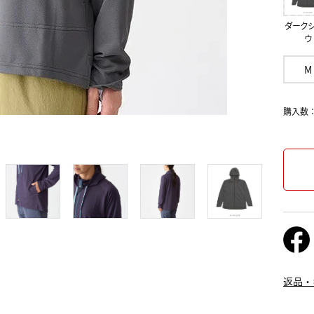
ダーク
ウ
M
購入数
返品・