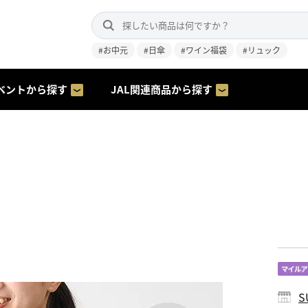
#お中元
#日傘
#ワイン福袋
#リュック
ベントから探す
JAL関連商品から探す
S