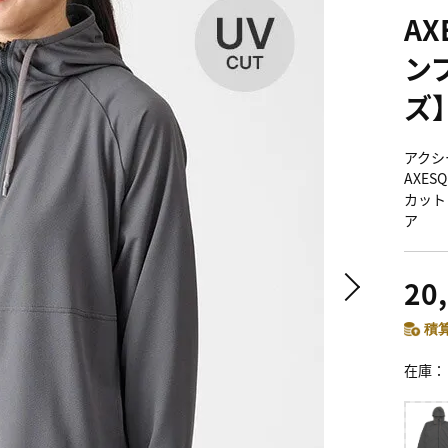
AX
ン
ズ
アクシ
AXES
カット
ア
20
積算
在庫