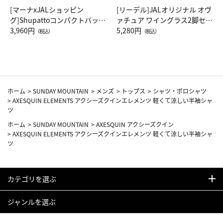
[マーナxJALショッピン
[リーデル]JALオリジナル オヴ
グ]Shupattoコンパクトバッグ
ァチュア ワイングラス2脚セッ
Drop JAL客室乗務員（LC）ス
3,960円
ト（レッドワイン）
5,280円
（税込）
（税込）
カーフ柄
ホーム
>
SUNDAY MOUNTAIN
>
メンズ
>
トップス
>
シャツ・ポロシャツ
>
AXESQUIN ELEMENTS アクシーズクインエレメンツ 軽くて涼しい半袖シャ
ツ
ホーム
>
SUNDAY MOUNTAIN
>
AXESQUIN アクシーズクイン
>
AXESQUIN ELEMENTS アクシーズクインエレメンツ 軽くて涼しい半袖シャ
ツ
カテゴリを選ぶ
ジャンルを選ぶ