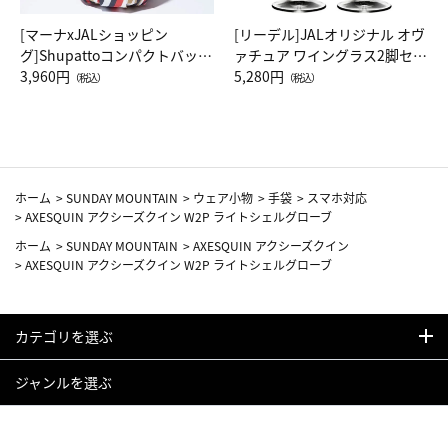
[マーナxJALショッピン
[リーデル]JALオリジナル オヴ
グ]Shupattoコンパクトバッグ
ァチュア ワイングラス2脚セッ
Drop JAL客室乗務員（LC）ス
3,960円
ト（レッドワイン）
5,280円
（税込）
（税込）
カーフ柄
ホーム
>
SUNDAY MOUNTAIN
>
ウェア小物
>
手袋
>
スマホ対応
>
AXESQUIN アクシーズクイン W2P ライトシェルグローブ
ホーム
>
SUNDAY MOUNTAIN
>
AXESQUIN アクシーズクイン
>
AXESQUIN アクシーズクイン W2P ライトシェルグローブ
カテゴリを選ぶ
ジャンルを選ぶ