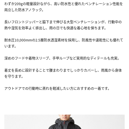
わずか209gの軽量設計ながら、高い防水性と優れたベンチレーション性能を
両立した防水アノラック。
長いフロントジッパーと脇下まで伸びる大型ベンチレーションが、行動中の
熱や湿気を効率よく排出し、雨の日でも快適な着心地を保ちます。
耐水圧10,000mmの2.5層防水透湿素材を採用し、防風性や速乾性にも優れて
います。
深めのフードや着物スリーブ、手甲ループなど実用的なディテールも充実。
着丈を長めに設計することで腰まわりまでしっかりカバーし、雨風から身体
を守ります。
アウトドアでの行動時に蒸れを軽減したい方におすすめの一着です。