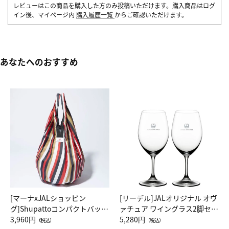
レビューはこの商品を購入した方のみ投稿いただけます。購入商品はログ
イン後、マイページ内
購入履歴一覧
からご確認いただけます。
あなたへのおすすめ
[マーナxJALショッピン
[リーデル]JALオリジナル オヴ
グ]Shupattoコンパクトバッグ
ァチュア ワイングラス2脚セッ
Drop JAL客室乗務員（LC）ス
3,960円
ト（レッドワイン）
5,280円
（税込）
（税込）