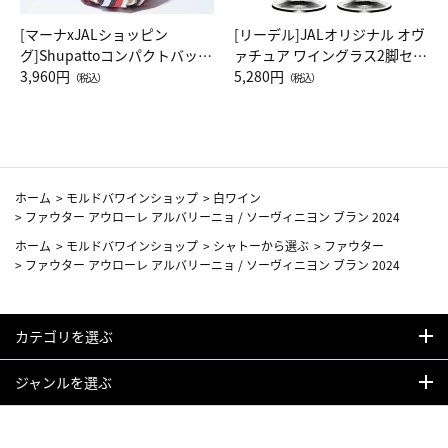
[マーナxJALショッピン
[リーデル]JALオリジナル オヴ
グ]Shupattoコンパクトバッグ
ァチュア ワイングラス2脚セッ
Drop JAL客室乗務員（LC）ス
3,960円
ト（レッドワイン）
5,280円
（税込）
（税込）
カーフ柄
ホーム
>
モルドバワインショップ
>
白ワイン
>
ファウター アウローレ アルバリーニョ / ソーヴィニヨン ブラン 2024
ホーム
>
モルドバワインショップ
>
シャトーから選ぶ
>
ファウター
>
ファウター アウローレ アルバリーニョ / ソーヴィニヨン ブラン 2024
カテゴリを選ぶ
ジャンルを選ぶ