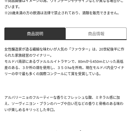
※商品画像はイメージの為、ヴィンテージやデザインなどが異なる場合がご
ざいます。
※20歳未満の方の飲酒は法律で禁止されており、酒類を販売できません。
商品説明
商品情報
女性醸造家が造る繊細な味わいが人気の「ファウター」は、20世紀後半に作
られた家族経営のワイナリー。
モルドバ南部にあるヴァルルルイトラヤンで、80ｍから450ｍといった高低
差のある、３か所の畑を使用し、３５０haを所有。現在モルドバ内全ワイナ
リーの中で最も多くの国際コンクールにて賞を受賞している。
アルバリーニョのフルーティーな香りとフレッシュな酸、ミネラル感に加
え、ソーヴィニヨン・ブランのハーブや白い花などの香りと骨格のある味わ
いが楽しめるキリっとした辛口。