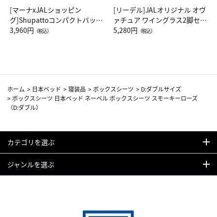
[マーナxJALショッピン
[リーデル]JALオリジナル オヴ
グ]Shupattoコンパクトバッグ
ァチュア ワイングラス2脚セッ
Drop JAL客室乗務員（LC）ス
3,960円
ト（レッドワイン）
5,280円
（税込）
（税込）
カーフ柄
ホーム
>
日本ベッド
>
寝装品
>
ボックスシーツ
>
D:ダブルサイズ
>
ボックスシーツ 日本ベッド ネーベル ボックスシーツ スモーキーローズ
（D:ダブル）
カテゴリを選ぶ
ジャンルを選ぶ