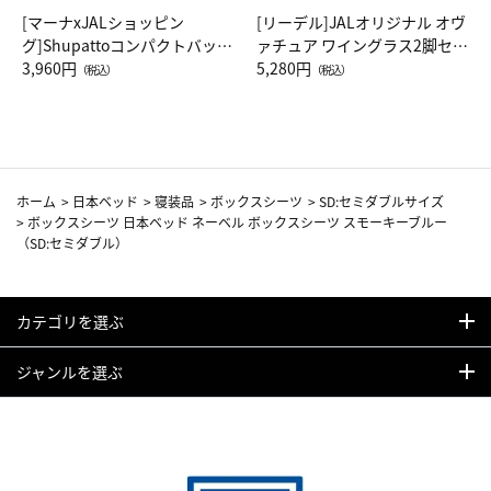
[マーナxJALショッピン
[リーデル]JALオリジナル オヴ
グ]Shupattoコンパクトバッグ
ァチュア ワイングラス2脚セッ
Drop JAL客室乗務員（LC）ス
3,960円
ト（レッドワイン）
5,280円
（税込）
（税込）
カーフ柄
ホーム
>
日本ベッド
>
寝装品
>
ボックスシーツ
>
SD:セミダブルサイズ
>
ボックスシーツ 日本ベッド ネーベル ボックスシーツ スモーキーブルー
（SD:セミダブル）
カテゴリを選ぶ
ジャンルを選ぶ