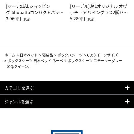
[マーナxJALショッピン
[リーデル]JALオリジナル オヴ
グ]Shupattoコンパクトバッグ
ァチュア ワイングラス2脚セッ
Drop JAL客室乗務員（LC）ス
3,960円
ト（レッドワイン）
5,280円
（税込）
（税込）
カーフ柄
ホーム
>
日本ベッド
>
寝装品
>
ボックスシーツ
>
CQ:クイーンサイズ
>
ボックスシーツ 日本ベッド ネーベル ボックスシーツ スモーキーグレー
（CQ:クイーン）
カテゴリを選ぶ
ジャンルを選ぶ