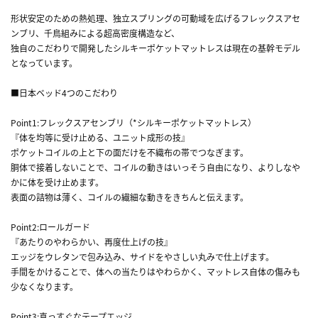
形状安定のための熱処理、独立スプリングの可動域を広げるフレックスアセ
ンブリ、千鳥組みによる超高密度構造など、
独自のこだわりで開発したシルキーポケットマットレスは現在の基幹モデル
となっています。
■日本ベッド4つのこだわり
Point1:フレックスアセンブリ（*シルキーポケットマットレス）
『体を均等に受け止める、ユニット成形の技』
ポケットコイルの上と下の面だけを不織布の帯でつなぎます。
胴体で接着しないことで、コイルの動きはいっそう自由になり、よりしなや
かに体を受け止めます。
表面の詰物は薄く、コイルの繊細な動きをきちんと伝えます。
Point2:ロールガード
『あたりのやわらかい、再度仕上げの技』
エッジをウレタンで包み込み、サイドをやさしい丸みで仕上げます。
手間をかけることで、体への当たりはやわらかく、マットレス自体の傷みも
少なくなります。
Point3:真っすぐなテープエッジ