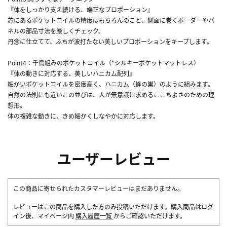
『体をしっかり支え続ける、端正なプロポーション』
芯にあるポケットコイルの精度はもちろんのこと、側面に巻くボーダーやパ
ネルの部品寸法を厳しくチェック。
丹念に仕立てて、ふちが波打たない美しいプロポーションをキープします。
Point4：千鳥組みのポケットコイル（*シルキーポケットマットレス）
『体の動きに対応する、美しいハニカム配列』
細かいポケットコイルを密度高く、ハニカム（蜂の巣）のように組みます。
自然の法則にも近いこの並びは、人が無意識に求めるここちよさのための理
想形。
体の複雑な動きに、きめ細かくしなやかに対応します。
ユーザーレビュー
この商品に寄せられたカスタマーレビューはまだありません。
レビューはこの商品を購入した方のみ投稿いただけます。購入商品はログ
イン後、マイページ内
購入履歴一覧
からご確認いただけます。