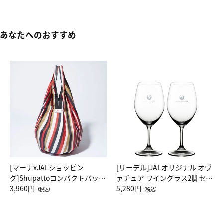
あなたへのおすすめ
[マーナxJALショッピン
[リーデル]JALオリジナル オヴ
グ]Shupattoコンパクトバッグ
ァチュア ワイングラス2脚セッ
Drop JAL客室乗務員（LC）ス
3,960円
ト（レッドワイン）
5,280円
（税込）
（税込）
カーフ柄