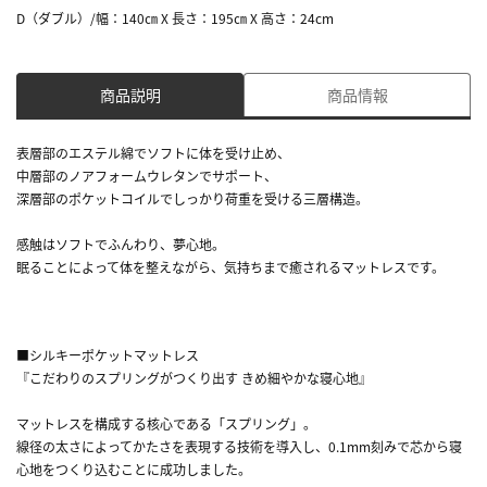
D（ダブル）/幅：140㎝ X 長さ：195㎝ X 高さ：24cm
商品説明
商品情報
表層部のエステル綿でソフトに体を受け止め、
中層部のノアフォームウレタンでサポート、
深層部のポケットコイルでしっかり荷重を受ける三層構造。
感触はソフトでふんわり、夢心地。
眠ることによって体を整えながら、気持ちまで癒されるマットレスです。
■シルキーポケットマットレス
『こだわりのスプリングがつくり出す きめ細やかな寝心地』
マットレスを構成する核心である「スプリング」。
線径の太さによってかたさを表現する技術を導入し、0.1mm刻みで芯から寝
心地をつくり込むことに成功しました。