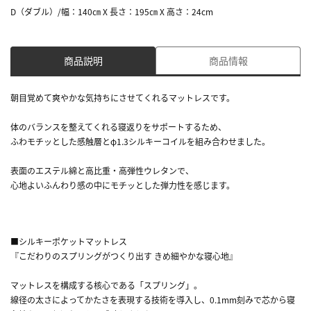
D（ダブル）/幅：140㎝ X 長さ：195㎝ X 高さ：24cm
商品説明
商品情報
朝目覚めて爽やかな気持ちにさせてくれるマットレスです。
体のバランスを整えてくれる寝返りをサポートするため、
ふわモチッとした感触層とφ1.3シルキーコイルを組み合わせました。
表面のエステル綿と高比重・高弾性ウレタンで、
心地よいふんわり感の中にモチッとした弾力性を感じます。
■シルキーポケットマットレス
『こだわりのスプリングがつくり出す きめ細やかな寝心地』
マットレスを構成する核心である「スプリング」。
線径の太さによってかたさを表現する技術を導入し、0.1mm刻みで芯から寝