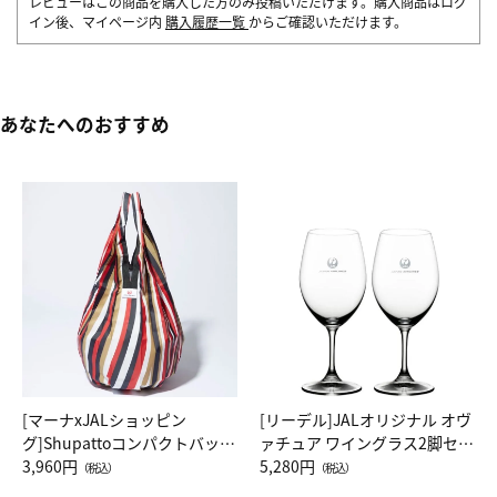
レビューはこの商品を購入した方のみ投稿いただけます。購入商品はログ
イン後、マイページ内
購入履歴一覧
からご確認いただけます。
あなたへのおすすめ
[マーナxJALショッピン
[リーデル]JALオリジナル オヴ
グ]Shupattoコンパクトバッグ
ァチュア ワイングラス2脚セッ
Drop JAL客室乗務員（LC）ス
3,960円
ト（レッドワイン）
5,280円
（税込）
（税込）
カーフ柄