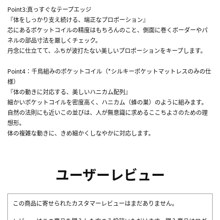
Point3:真っすぐなテープエッジ
『体をしっかり支え続ける、端正なプロポーション』
芯にあるポケットコイルの精度はもちろんのこと、側面に巻くボーダーやパ
ネルの部品寸法を厳しくチェック。
丹念に仕立てて、ふちが波打たない美しいプロポーションをキープします。
Point4：千鳥組みのポケットコイル（*シルキーポケットマットレスのみの仕
様）
『体の動きに対応する、美しいハニカム配列』
細かいポケットコイルを密度高く、ハニカム（蜂の巣）のように組みます。
自然の法則にも近いこの並びは、人が無意識に求めるここちよさのための理
想形。
体の複雑な動きに、きめ細かくしなやかに対応します。
ユーザーレビュー
この商品に寄せられたカスタマーレビューはまだありません。