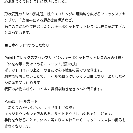
心地をつくり込むことに成功しました。
形状安定のための熱処理、独立スプリングの可動域を広げるフレックスアセ
ンブリ、千鳥組みによる超高密度構造など、
独自のこだわりで開発したシルキーポケットマットレスは現在の基幹モデル
となっています。
■日本ベッド4つのこだわり
Point1:フレックスアセンブリ（*シルキーポケットマットレスのみの仕様）
『体を均等に受け止める、ユニット成形の技』
ポケットコイルの上と下の面だけを不織布の帯でつなぎます。
胴体で接着しないことで、コイルの動きはいっそう自由になり、よりしなや
かに体を受け止めます。
表面の詰物は薄く、コイルの繊細な動きをきちんと伝えます。
Point2:ロールガード
『あたりのやわらかい、サイド仕上げの技』
エッジをウレタンで包み込み、サイドをやさしい丸みで仕上げます。
手間をかけることで、体への当たりはやわらかく、マットレス自体の傷みも
少なくなります。