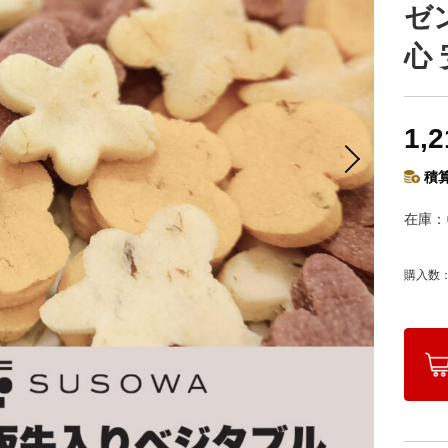
ゼ
心
1,
積算
在庫
購入数