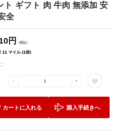
ント ギフト 肉 牛肉 無添加 安
 安全
210円
（税込）
 11 マイル (1倍)
〇
：
カートに入れる
購入手続きへ