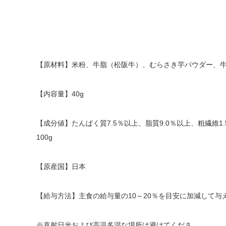
【原材料】米粉、牛脂（松阪牛）、むらさき芋パウダー、
【内容量】40g
【成分値】たんぱく質7.5％以上、脂質9.0％以上、粗繊維1.5％
1
【原産国】日本
【給与方法】主食の給与量の10～20％を目安に加減して与
※直射日光および高温多湿な場所は避けてくださ