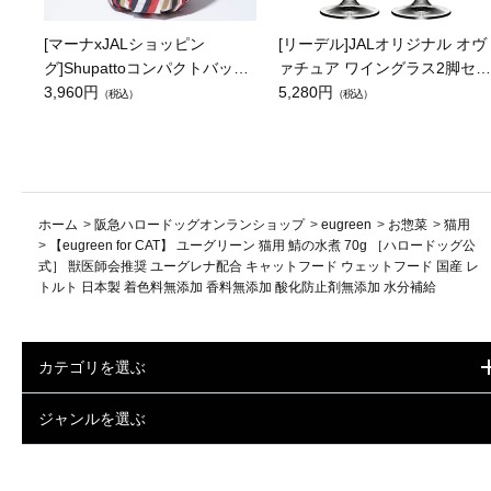
[マーナxJALショッピン
[リーデル]JALオリジナル オヴ
グ]Shupattoコンパクトバッグ
ァチュア ワイングラス2脚セッ
Drop JAL客室乗務員（LC）ス
3,960円
ト（レッドワイン）
5,280円
（税込）
（税込）
カーフ柄
ホーム
>
阪急ハロードッグオンランショップ
>
eugreen
>
お惣菜
>
猫用
>
【eugreen for CAT】 ユーグリーン 猫用 鯖の水煮 70g ［ハロードッグ公
式］ 獣医師会推奨 ユーグレナ配合 キャットフード ウェットフード 国産 レ
トルト 日本製 着色料無添加 香料無添加 酸化防止剤無添加 水分補給
カテゴリを選ぶ
ジャンルを選ぶ