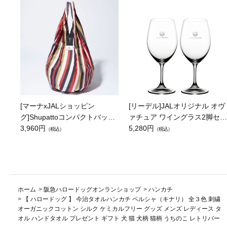
[マーナxJALショッピン
[リーデル]JALオリジナル オヴ
グ]Shupattoコンパクトバッグ
ァチュア ワイングラス2脚セッ
Drop JAL客室乗務員（LC）ス
3,960円
ト（レッドワイン）
5,280円
（税込）
（税込）
カーフ柄
ホーム
>
阪急ハロードッグオンランショップ
>
ハンカチ
>
【 ハロードッグ 】 今治タオルハンカチ ペルシャ（キナリ） 全３色 刺繍
オーガニックコットン シルク ケミカルフリー グッズ メンズ レディース タ
オル ハンドタオル プレゼント ギフト 犬 猫 犬柄 猫柄 うちのこ レトリバー