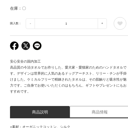
在庫
〇
購入数：
安心安全の国内加工
高品質の今治タオルでお作りした、愛犬家・愛猫家のためのハンドタオルで
す。デザインは世界的に人気のあるドッグアーチスト、リリー・チンが手掛
けました。ケミカルフリーで精錬されたタオルは、その肌触りと吸水性が魅
力です。ご自身でお使いいただくのはもちろん、ギフトやプレゼントにもお
すすめです。
商品説明
商品情報
○素材：オーガニックコットン、シルク