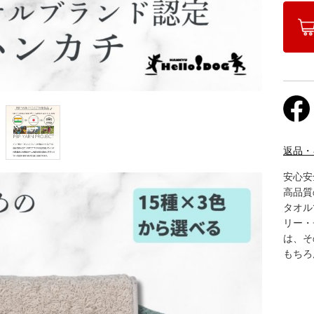
返品・
安心安
高品質
タオル
リー・
は、そ
もちろ