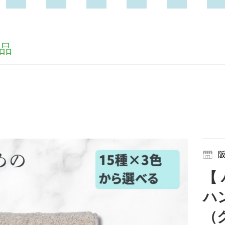
品
【
ハ
（