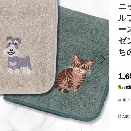
ニ
ル
ー
ゼ
ち
1,
積算
在庫
購入数