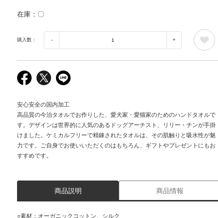
在庫
〇
購入数：
安心安全の国内加工
高品質の今治タオルでお作りした、愛犬家・愛猫家のためのハンドタオルで
す。デザインは世界的に人気のあるドッグアーチスト、リリー・チンが手掛
けました。ケミカルフリーで精錬されたタオルは、その肌触りと吸水性が魅
力です。ご自身でお使いいただくのはもちろん、ギフトやプレゼントにもお
すすめです。
商品説明
商品情報
○素材：オーガニックコットン、シルク