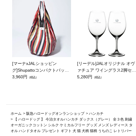
[マーナxJALショッピン
[リーデル]JALオリジナル オヴ
グ]Shupattoコンパクトバッグ
ァチュア ワイングラス2脚セッ
Drop JAL客室乗務員（LC）ス
3,960円
ト（レッドワイン）
5,280円
（税込）
（税込）
カーフ柄
ホーム
>
阪急ハロードッグオンランショップ
>
ハンカチ
>
【 ハロードッグ 】 今治タオルハンカチ ダックス（グレー） 全３色 刺繍
オーガニックコットン シルク ケミカルフリー グッズ メンズ レディース タ
オル ハンドタオル プレゼント ギフト 犬 猫 犬柄 猫柄 うちのこ レトリバー