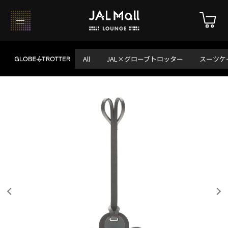
All
JAL×グローブトロッター
スーツケ