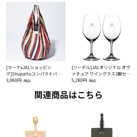
[マーナxJALショッピン
[リーデル]JALオリジナル オヴ
グ]Shupattoコンパクトバッ
ァチュア ワイングラス2脚セッ
グ Drop JAL客室乗務員（LC）
3,960円
ト（レッドワイン）
5,280円
（税込）
（税込）
スカーフ柄
関連商品はこちら