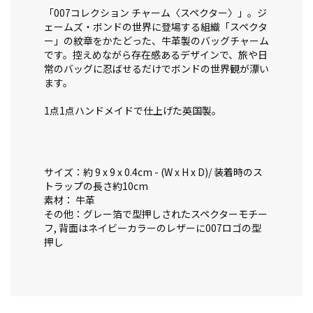
「007コレクション チャーム〈スペクター〉」。ジ
ェームズ・ボンドの世界に登場する組織「スペクタ
ー」の紋章をかたどった、牛革製のバッグチャーム
です。控えめながら存在感あるデザインで、旅や日
常のバッグに忍ばせるだけでボンドの世界観が漂い
ます。
1点1点ハンドメイドで仕上げた英国製。
サイズ：約 9 x 9 x 0.4cm - (W x H x D)/ 装着時のス
トラップの長さ約10cm
素材： 牛革
その他：グレー箔で型押しされたスペクターモチー
フ, 背面はネイビーカラーのレザーに007ロゴの型
押し