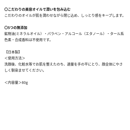
〇こだわりの美容オイルで潤いを包み込む
こだわりのオイルが肌を潤わせながら閉じ込め、しっとり感をキープします。
〇5つの無添加
鉱物油(ミネラルオイル）・パラベン・アルコール（エタノール）・タール系
色素・合成香料は不使用です。
【日本製】
＜使用方法＞
洗顔後、化粧水等でお肌を整えたのち、適量を手の平にとり、顔全体にやさ
しく馴染ませてください。
＜内容量＞80g