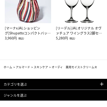
[マーナxJALショッピン
[リーデル]JALオリジナル オヴ
グ]Shupattoコンパクトバッグ
ァチュア ワイングラス2脚セッ
Drop JAL客室乗務員（LC）ス
3,960円
ト（レッドワイン）
5,280円
（税込）
（税込）
カーフ柄
ホーム
>
アルマード
>
スキンケア
>
オーディ 薬用モイストクリームＲ
カテゴリを選ぶ
ジャンルを選ぶ